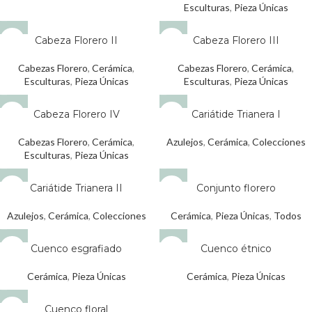
Esculturas
,
Pieza Únicas
Cabeza Florero II
Cabeza Florero III
AGOTADO
AGOTADO
Cabezas Florero
,
Cerámica
,
Cabezas Florero
,
Cerámica
,
Esculturas
,
Pieza Únicas
Esculturas
,
Pieza Únicas
Cabeza Florero IV
Cariátide Trianera I
AGOTADO
AGOTADO
Cabezas Florero
,
Cerámica
,
Azulejos
,
Cerámica
,
Colecciones
Esculturas
,
Pieza Únicas
Cariátide Trianera II
Conjunto florero
AGOTADO
AGOTADO
Azulejos
,
Cerámica
,
Colecciones
Cerámica
,
Pieza Únicas
,
Todos
Cuenco esgrafiado
Cuenco étnico
AGOTADO
AGOTADO
Cerámica
,
Pieza Únicas
Cerámica
,
Pieza Únicas
Cuenco floral
AGOTADO