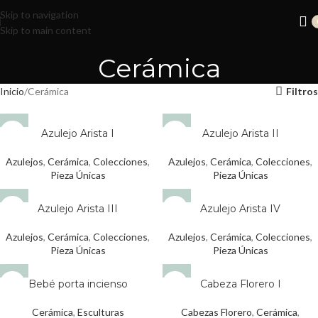
Skip to navigation
Skip to main content
Cerámica
Inicio
Cerámica
Filtros
Azulejo Arista I
Azulejo Arista II
AGOTADO
AGOTADO
Azulejos
,
Cerámica
,
Colecciones
,
Azulejos
,
Cerámica
,
Colecciones
,
Pieza Únicas
Pieza Únicas
Azulejo Arista III
Azulejo Arista IV
AGOTADO
AGOTADO
Azulejos
,
Cerámica
,
Colecciones
,
Azulejos
,
Cerámica
,
Colecciones
,
Pieza Únicas
Pieza Únicas
Bebé porta incienso
Cabeza Florero I
AGOTADO
AGOTADO
Cerámica
,
Esculturas
Cabezas Florero
,
Cerámica
,