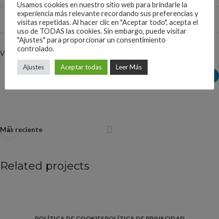
Usamos cookies en nuestro sitio web para brindarle la
experiencia más relevante recordando sus preferencias y
WEBSITE
xtemos.com/wood
visitas repetidas. Al hacer clic en "Aceptar todo", acepta el
uso de TODAS las cookies. Sin embargo, puede visitar
"Ajustes" para proporcionar un consentimiento
controlado.
View Project
Ajustes
Aceptar todas
Leer Más
Mas reciente
Related projects
Imperdiet mauris a nontin
Accessories