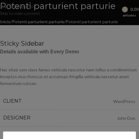
Potenti parturient parturie
Skip to navigation
0,0
0
Skip to main content
artículos
Inicio
Potenti parturient parturie
Potenti parturient parturie
Sticky Sidebar
Details available with Every Demo
Hac vitae sem class fames vehicula nascetur nam tellus a condimentum
inceptos mus rhoncus et accumsan fringilla vehicula nascetur amet
fermentum rutrum.
CLIENT
WordPress
DESIGNER
John Doe
MATERIALS
Wood, Paper