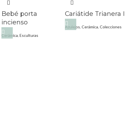
Bebé porta
Cariátide Trianera I
incienso
Azulejos
,
Cerámica
,
Colecciones
Cerámica
,
Esculturas